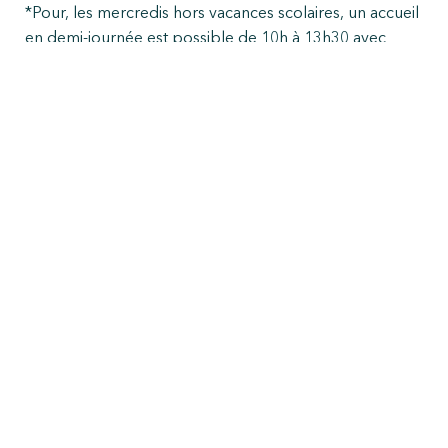
*Pour, les mercredis hors vacances scolaires, un accueil
en demi-journée est possible de 10h à 13h30 avec
repas ou de 13h30 à 16h30 sans repas.
Adresse : Parc Signa – Route de
Duclair – 76150 Maromme
Contact : 02 32 82 50 35
spe@maromme.fr