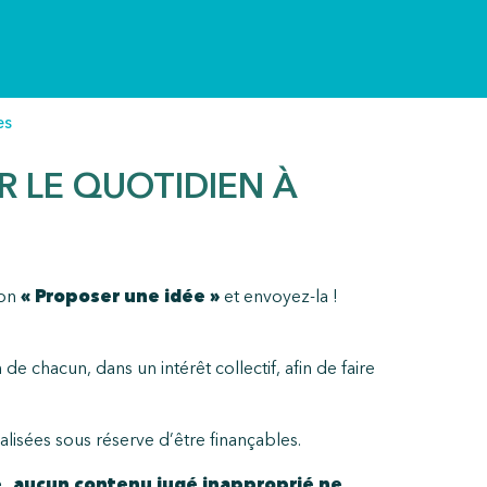
es
ER LE QUOTIDIEN À
ton
« Proposer une idée »
et envoyez-la !
 chacun, dans un intérêt collectif, afin de faire
lisées sous réserve d’être finançables.
re, aucun contenu jugé inapproprié ne