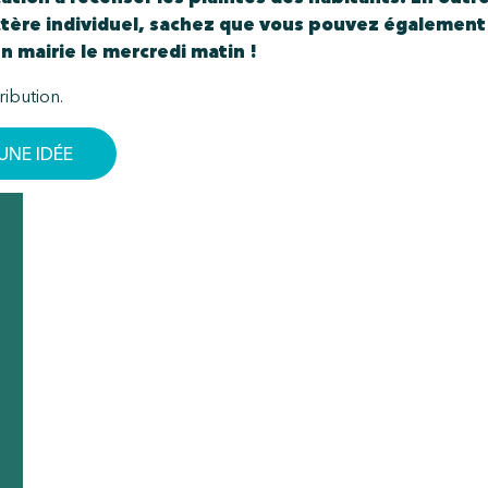
ctère individuel, sachez que vous pouvez également
n mairie le mercredi matin !
ibution.
UNE IDÉE