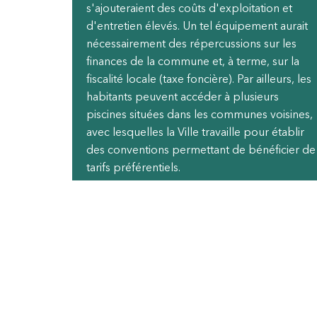
s'ajouteraient des coûts d'exploitation et
d'entretien élevés. Un tel équipement aurait
nécessairement des répercussions sur les
finances de la commune et, à terme, sur la
fiscalité locale (taxe foncière). Par ailleurs, les
habitants peuvent accéder à plusieurs
piscines situées dans les communes voisines,
avec lesquelles la Ville travaille pour établir
des conventions permettant de bénéficier de
tarifs préférentiels.
0
0
VILLE DE MARO