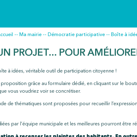
ccueil
--
Ma mairie
--
Démocratie participative
--
Boîte à idé
 UN PROJET... POUR AMÉLIOR
e à idées, véritable outil de participation citoyenne !
 proposition grâce au formulaire dédié, en cliquant sur le bou
e vous voudriez voir se concrétiser.
de de thématiques sont proposées pour recueillir l’expression de
ées par l’équipe municipale et les meilleures pourront être réa
cation à recenser les plaintes des habitants. En out