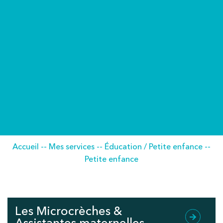
Accueil
--
Mes services
--
Éducation / Petite enfance
--
Petite enfance
Les Microcrèches &
Assistantes maternelles