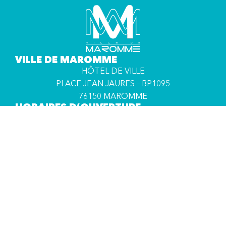
VILLE DE MAROMME
HÔTEL DE VILLE
PLACE JEAN JAURES – BP1095
76150 MAROMME
HORAIRES D’OUVERTURE
DU LUNDI AU VENDREDI :
de 08h30 à 12h00
de 14h00 à 17h00
MAROMME RECRUTE
Consultez toutes les offres d’emploi de la
commune.
CONSULTER LES OFFRES