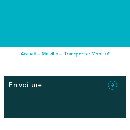
Accueil
--
Ma ville
--
Transports / Mobilité
En voiture