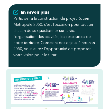
En savoir plus
Participer à la construction du projet Rouen
Métropole
2050, c’est l’occasion pour tout un
chacun de se questionner sur la vie,
l’organisation des
activités
, les ressources de
notre territoire. Conscient des enjeux à horizon
2050, vous aurez l’
opportunite
́ de proposer
votre vision pour le futur !