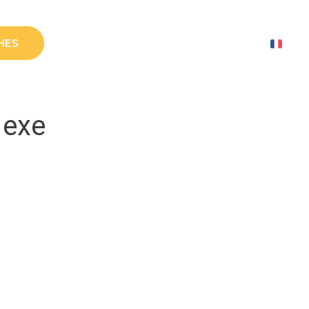
HES
 exe