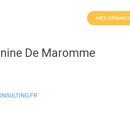
LE
MES SERVICES
MES DÉMARC
Canine De Maromme
NSULTING.FR